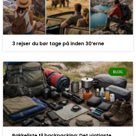
3 rejser du bør tage på inden 30’erne
BLOG
Pakkeliste til backpacking: Det vigtigste