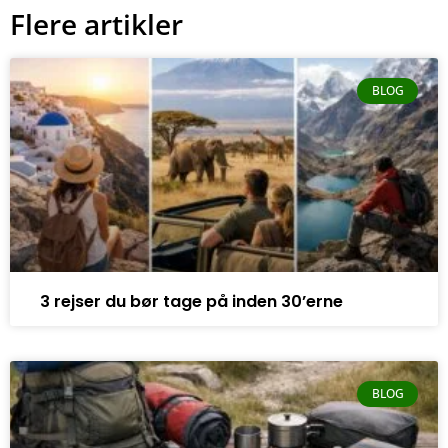
Flere artikler
BLOG
3 rejser du bør tage på inden 30’erne
BLOG