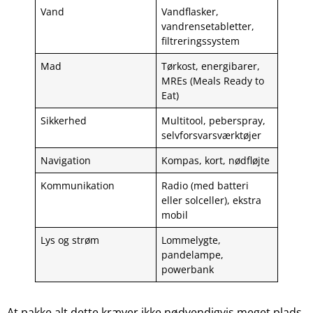
Vand
Vandflasker,
vandrensetabletter,
filtreringssystem
Mad
Tørkost, energibarer,
MREs (Meals Ready to
Eat)
Sikkerhed
Multitool, peberspray,
selvforsvarsværktøjer
Navigation
Kompas, kort, nødfløjte
Kommunikation
Radio (med batteri
eller solceller), ekstra
mobil
Lys og strøm
Lommelygte,
pandelampe,
powerbank
At pakke alt dette kræver ikke nødvendigvis meget plads